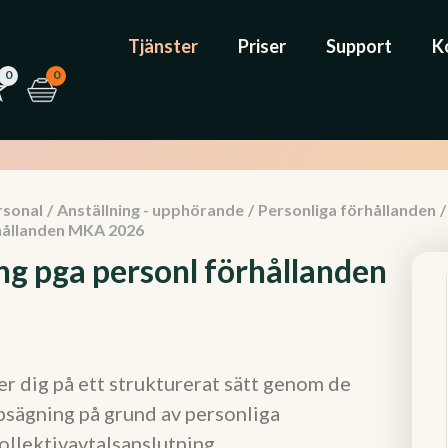
Tjänster
Priser
Support
K
0
0
rsonal
/
Anställning - upphörande
/
Personliga förhållanden
/
rhållanden MKA 2026
ng pga personl förhållanden
r dig på ett strukturerat sätt genom de
sägning på grund av personliga
ollektivavtalsanslutning.