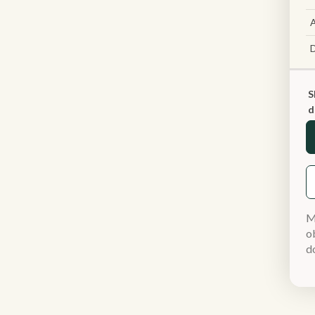
A
S
d
M
ob
d