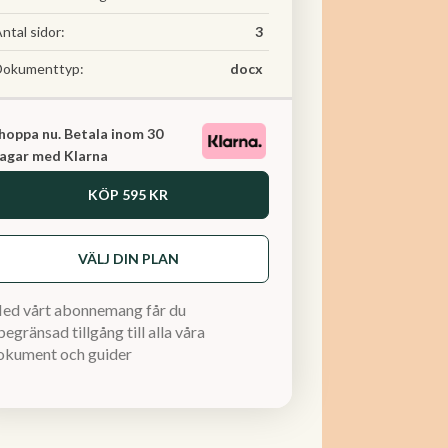
ntal sidor:
3
Dokumenttyp:
docx
hoppa nu. Betala inom 30
agar med Klarna
KÖP
595 KR
VÄLJ DIN PLAN
ed vårt abonnemang får du
egränsad tillgång till alla våra
okument och guider