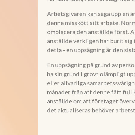
Arbetsgivaren kan säga upp en an
denne misskött sitt arbete. Norm
omplacera den anställde först. A
anställde verkligen har burit sig 
detta - en uppsägning är den sis
En uppsägning på grund av personl
ha sin grund i grovt olämpligt u
eller allvarliga samarbetssvårig
månader från att denne fått full 
anställde om att företaget över
det aktualiseras behöver arbets