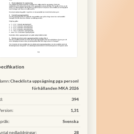
ecifikation
Namn:
Checklista uppsägning pga personl
förhållanden MKA 2026
d:
394
ersion:
1,31
pråk:
Svenska
ntal nedladdningar:
28