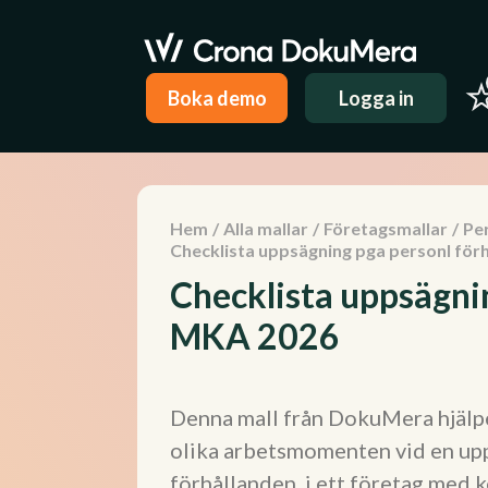
Boka demo
Logga in
Hem
/
Alla mallar
/
Företagsmallar
/
Pe
Checklista uppsägning pga personl fö
Checklista uppsägni
MKA 2026
Denna mall från DokuMera hjälpe
olika arbetsmomenten vid en upp
förhållanden, i ett företag med k