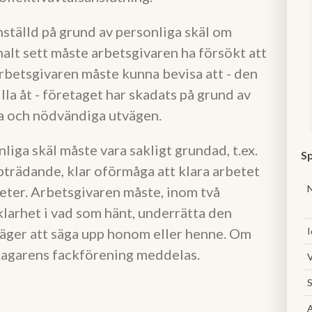
ställd på grund av personliga skäl om
alt sett måste arbetsgivaren ha försökt att
rbetsgivaren måste kunna bevisa att - den
illa åt - företaget har skadats på grund av
ta och nödvändiga utvägen.
iga skäl måste vara sakligt grundad, t.ex.
Sp
ppträdande, klar oförmåga att klara arbetet
heter. Arbetsgivaren måste, inom två
klarhet i vad som hänt, underrätta den
väger att säga upp honom eller henne. Om
I
tagarens fackförening meddelas.
V
S
A