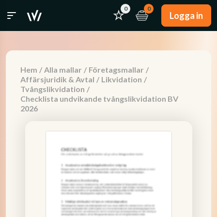
0
0
Logga in
Hem
/
Alla mallar
/
Företagsmallar
/
Affärsjuridik & Avtal
/
Likvidation
/
Tvångslikvidation
/
Checklista undvikande tvångslikvidation BV
2026