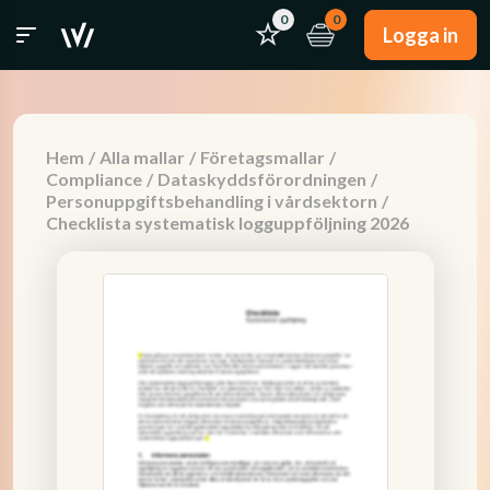
0
0
Logga in
Hem
/
Alla mallar
/
Företagsmallar
/
Compliance
/
Dataskyddsförordningen
/
Personuppgiftsbehandling i vårdsektorn
/
Checklista systematisk logguppföljning 2026