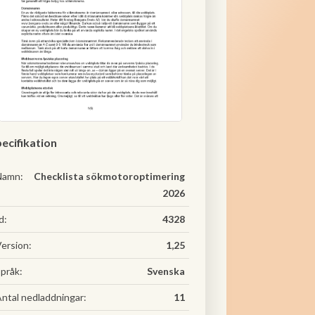
ecifikation
Namn:
Checklista sökmotoroptimering
2026
d:
4328
ersion:
1,25
pråk:
Svenska
ntal nedladdningar:
11