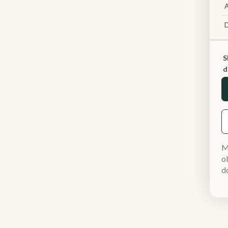
A
S
d
M
ob
d