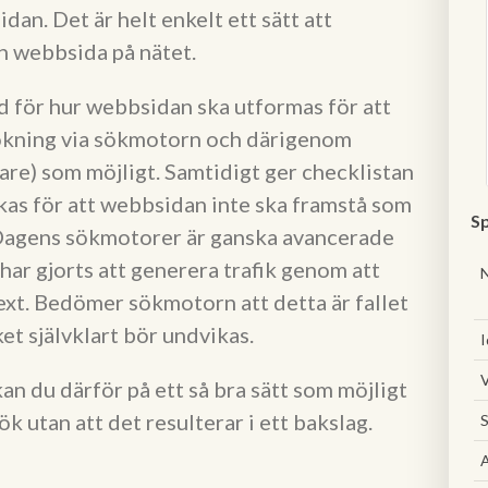
an. Det är helt enkelt ett sätt att
n webbsida på nätet.
 för hur webbsidan ska utformas för att
sökning via sökmotorn och därigenom
are) som möjligt. Samtidigt ger checklistan
as för att webbsidan inte ska framstå som
Sp
agens sökmotorer är ganska avancerade
har gjorts att generera trafik genom att
 text. Bedömer sökmotorn att detta är fallet
ket självklart bör undvikas.
I
V
n du därför på ett så bra sätt som möjligt
ök utan att det resulterar i ett bakslag.
S
A