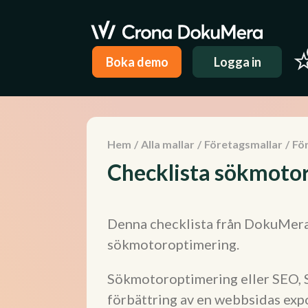
Boka demo
Logga in
Hem
/
Alla mallar
/
Företagsmallar
/
Fö
Checklista sökmoto
Denna checklista från DokuMera 
sökmotoroptimering.
Sökmotoroptimering eller SEO, S
förbättring av en webbsidas exp