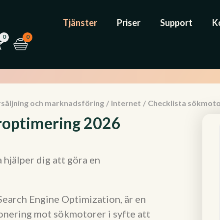
Tjänster
Priser
Support
K
0
0
rsäljning och marknadsföring
/
Internet
/
Checklista sökmot
roptimering 2026
hjälper dig att göra en
earch Engine Optimization, är en
onering mot sökmotorer i syfte att