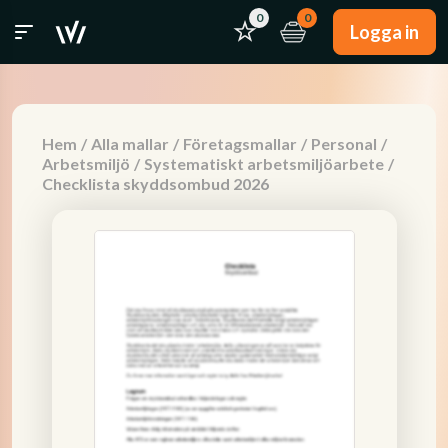
0
0
Logga in
Hem
/
Alla mallar
/
Företagsmallar
/
Personal
/
Arbetsmiljö
/
Systematiskt arbetsmiljöarbete
/
Checklista skyddsombud 2026