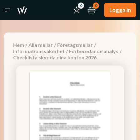
0
0
Logga in
Hem
/
Alla mallar
/
Företagsmallar
/
Informationssäkerhet
/
Förberedande analys
/
Checklista skydda dina konton 2026