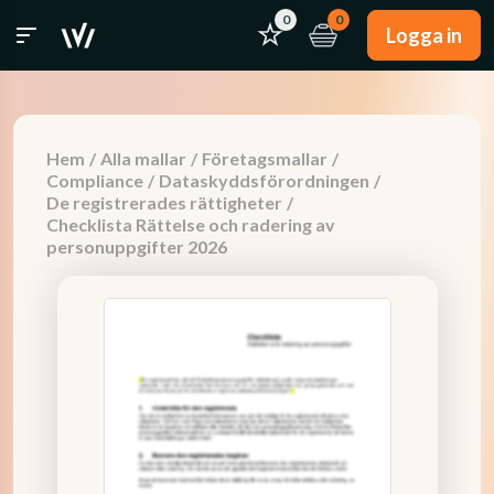
0
0
Logga in
Hem
/
Alla mallar
/
Företagsmallar
/
Compliance
/
Dataskyddsförordningen
/
De registrerades rättigheter
/
Checklista Rättelse och radering av
personuppgifter 2026