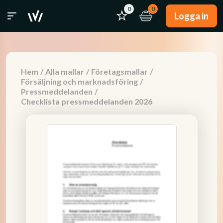
0
0
Logga in
Hem
/
Alla mallar
/
Företagsmallar
/
Försäljning och marknadsföring
/
Pressmeddelanden
/
Checklista pressmeddelanden 2026