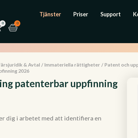
Tjänster
Priser
Support
K
0
0
ärsjuridik & Avtal
/
Immateriella rättigheter
/
Patent och upp
pfinning 2026
ring patenterbar uppfinning
 dig i arbetet med att identifiera en