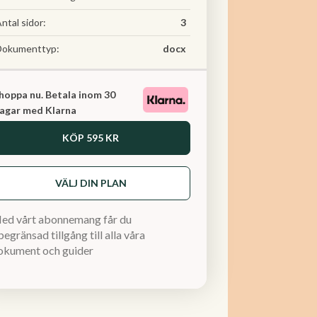
ntal sidor:
3
Dokumenttyp:
docx
hoppa nu. Betala inom 30
agar med Klarna
KÖP
595 KR
VÄLJ DIN PLAN
ed vårt abonnemang får du
egränsad tillgång till alla våra
okument och guider