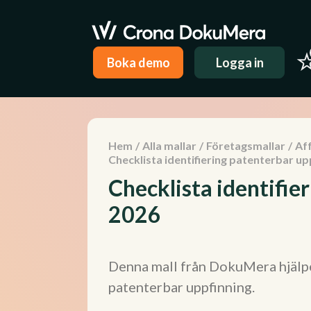
Boka demo
Logga in
Hem
/
Alla mallar
/
Företagsmallar
/
Aff
Checklista identifiering patenterbar up
Checklista identifie
2026
Denna mall från DokuMera hjälper
patenterbar uppfinning.