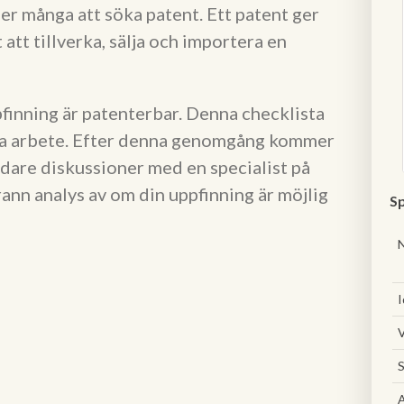
jer många att söka patent. Ett patent ger
tt tillverka, sälja och importera en
pfinning är patenterbar. Denna checklista
tta arbete. Efter denna genomgång kommer
idare diskussioner med en specialist på
nn analys av om din uppfinning är möjlig
Sp
I
V
S
A