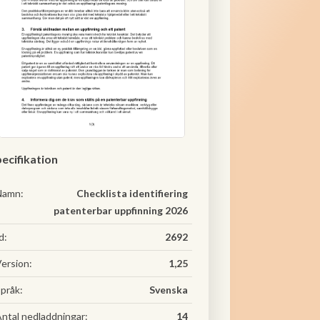
ecifikation
Namn:
Checklista identifiering
patenterbar uppfinning 2026
d:
2692
ersion:
1,25
pråk:
Svenska
ntal nedladdningar:
14