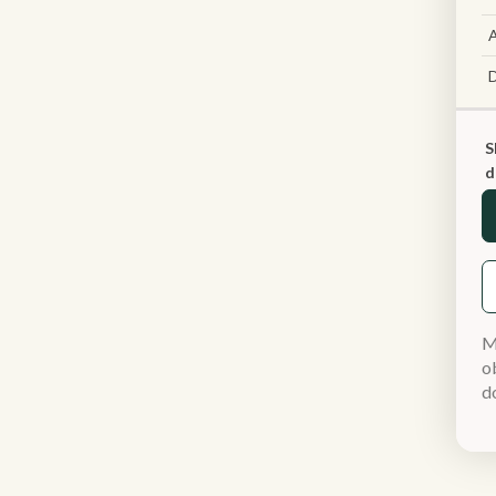
A
S
d
M
ob
d