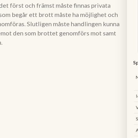
et först och främst måste finnas privata
om begår ett brott måste ha möjlighet och
nomföras. Slutligen måste handlingen kunna
entemot den som brottet genomförs mot samt
.
Sp
I
V
S
A