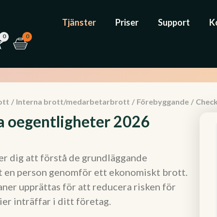
Tjänster
Priser
Support
K
0
0
ott
/
Interna brott/medarbetarbrott
/
Förebyggande
/
Check
a oegentligheter 2026
r dig att förstå de grundläggande
 en person genomför ett ekonomiskt brott.
er upprättas för att reducera risken för
r inträffar i ditt företag.