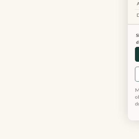
A
S
d
M
ob
d