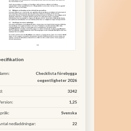
ecifikation
Namn:
Checklista förebygga
oegentligheter 2026
d:
3242
ersion:
1,25
pråk:
Svenska
ntal nedladdningar:
22