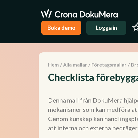
Boka demo
Logga in
Hem
/
Alla mallar
/
Företagsmallar
/
Br
Checklista förebygg
Denna mall från DokuMera hjälpe
mekanismer som kan medföra att
Genom kunskap kan handlingsplan
att interna och externa bedrägerie