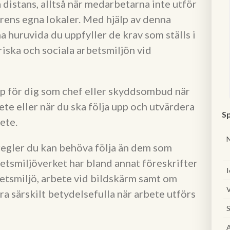
distans, alltså när medarbetarna inte utför
arens egna lokaler. Med hjälp av denna
 huruvida du uppfyller de krav som ställs i
riska och sociala arbetsmiljön vid
älp för dig som chef eller skyddsombud när
ete eller när du ska följa upp och utvärdera
Sp
ete.
 regler du kan behöva följa än dem som
etsmiljöverket har bland annat föreskrifter
I
etsmiljö, arbete vid bildskärm samt om
V
 särskilt betydelsefulla när arbete utförs
S
A