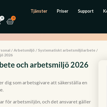
Tjänster
Priser
Support
K
0
0
rsonal
/
Arbetsmiljö
/
Systematiskt arbetsmiljöarbete
/
jö 2026
rbete och arbetsmiljö 2026
 dig som arbetsgivare att säkerställa en
e.
ar för arbetsmiljön, och det ansvaret gäller