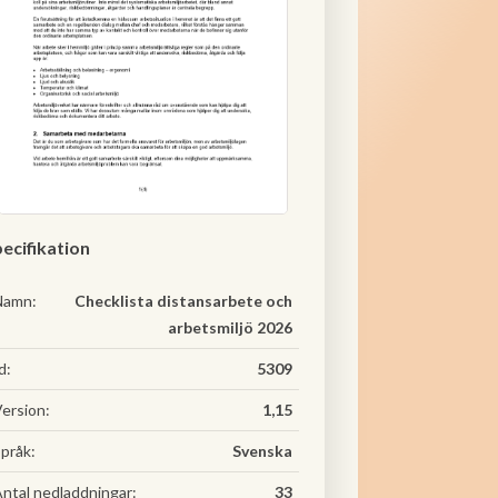
ecifikation
Namn:
Checklista distansarbete och
arbetsmiljö 2026
d:
5309
ersion:
1,15
pråk:
Svenska
ntal nedladdningar:
33