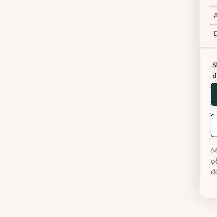
A
S
d
M
ob
d