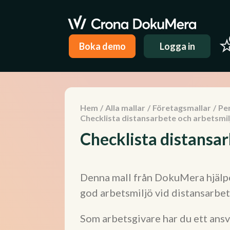
Boka demo
Logga in
Hem
/
Alla mallar
/
Företagsmallar
/
Pe
Checklista distansarbete och arbetsmil
Checklista distansa
Denna mall från DokuMera hjälper
god arbetsmiljö vid distansarbet
Som arbetsgivare har du ett ansv