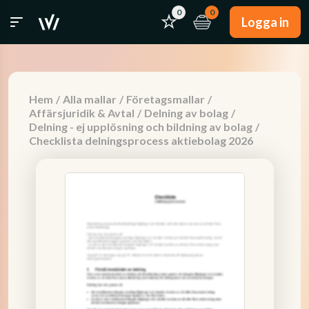
0
0
Logga in
Hem
/
Alla mallar
/
Företagsmallar
/
Affärsjuridik & Avtal
/
Delning av bolag
/
Delning - ej upplösning och bildning av bolag
/
Checklista delningsprocess aktiebolag 2026