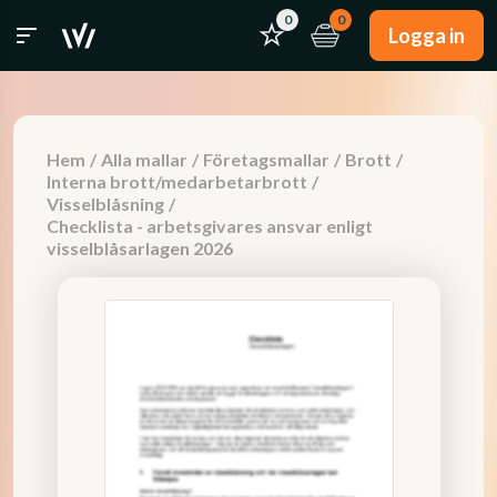
0
0
Logga in
Hem
/
Alla mallar
/
Företagsmallar
/
Brott
/
Interna brott/medarbetarbrott
/
Visselblåsning
/
Checklista - arbetsgivares ansvar enligt
visselblåsarlagen 2026