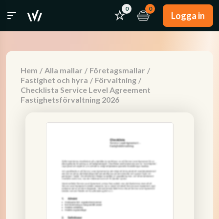
0
0
Logga in
Hem
/
Alla mallar
/
Företagsmallar
/
Fastighet och hyra
/
Förvaltning
/
Checklista Service Level Agreement
Fastighetsförvaltning 2026