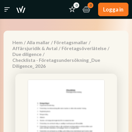
0
0
Logga in
Hem
/
Alla mallar
/
Företagsmallar
/
Affärsjuridik & Avtal
/
Företagsöverlåtelse
/
Due diligence
/
Checklista - Företagsundersökning _Due
Diligence_ 2026