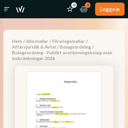
0
0
Logga in
Hem
/
Alla mallar
/
Företagsmallar
/
Affärsjuridik & Avtal
/
Bolagsordning
/
Bolagsordning - Publikt avstämningsbolag utan
inskränkningar 2026