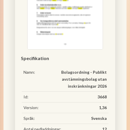
Specifikation
Namn:
Bolagsordning - Publikt
avstämningsbolag utan
inskränkningar 2026
Id:
3668
Version:
1,36
Språk:
Svenska
Antal nedladdningar:
12