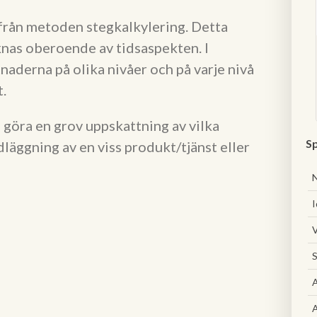
från metoden stegkalkylering. Detta
knas oberoende av tidsaspekten. I
naderna på olika nivåer och på varje nivå
.
 göra en grov uppskattning av vilka
Sp
läggning av en viss produkt/tjänst eller
I
V
S
A
A