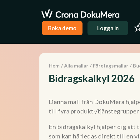
Boka demo
Logga in
Hem
/
Alla mallar
/
Företagsmallar
/
Bu
Bidragskalkyl 2026
Denna mall från DokuMera hjälper
till fyra produkt-/tjänstegrupper
En bidragskalkyl hjälper dig att 
som kan härledas direkt till en vi