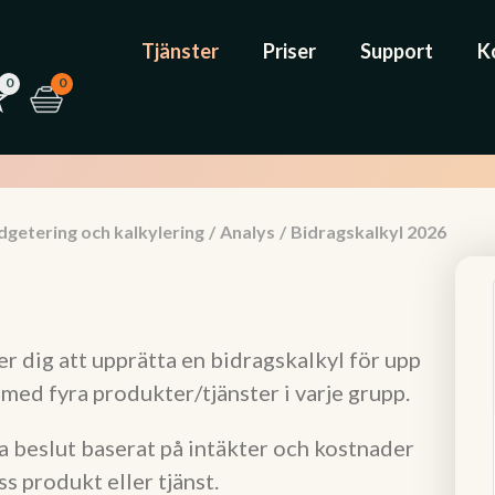
Tjänster
Priser
Support
K
0
0
dgetering och kalkylering
/
Analys
/
Bidragskalkyl 2026
 dig att upprätta en bidragskalkyl för upp
 med fyra produkter/tjänster i varje grupp.
ta beslut baserat på intäkter och kostnader
ss produkt eller tjänst.