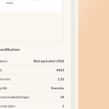
ecifikation
Namn:
Bidragskalkyl 2026
d:
4463
ersion:
1,32
pråk:
Svenska
ntal nedladdningar:
24
ntal sidor:
1