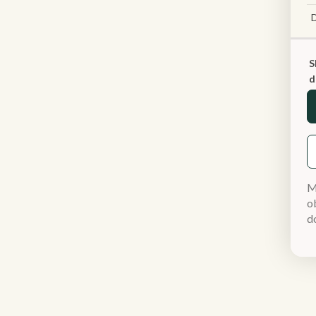
S
d
M
ob
d