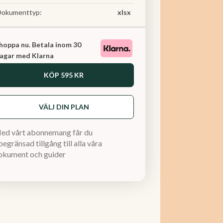
Dokumenttyp:
xlsx
hoppa nu. Betala inom 30
agar med Klarna
KÖP
595 KR
VÄLJ DIN PLAN
ed vårt abonnemang får du
egränsad tillgång till alla våra
okument och guider