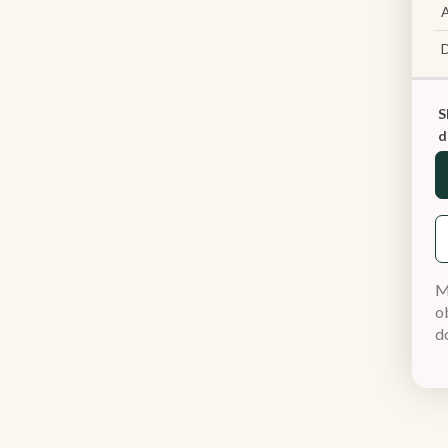
A
S
d
M
ob
d