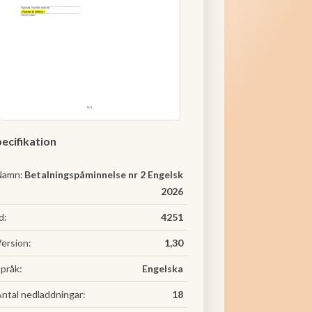
ecifikation
Namn:
Betalningspåminnelse nr 2 Engelsk
2026
d:
4251
ersion:
1,30
pråk:
Engelska
ntal nedladdningar:
18