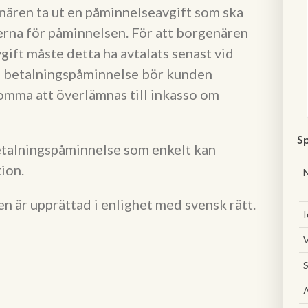
ären ta ut en påminnelseavgift som ska
erna för påminnelsen. För att borgenären
vgift måste detta ha avtalats senast vid
a betalningspåminnelse bör kunden
omma att överlämnas till inkasso om
Sp
etalningspåminnelse som enkelt kan
ion.
en är upprättad i enlighet med svensk rätt.
I
V
S
A