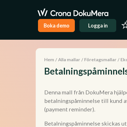
Boka demo
Logga in
Hem
/
Alla mallar
/
Företagsmallar
/
Ek
Betalningspåminnels
Denna mall från DokuMera hjälpe
betalningspåminnelse till kund 
(payment reminder).
Betalningspåminnelse skickas ut 