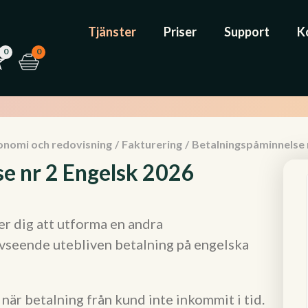
Tjänster
Priser
Support
K
0
0
onomi och redovisning
/
Fakturering
/
Betalningspåminnelse 
e nr 2 Engelsk 2026
r dig att utforma en andra
avseende utebliven betalning på engelska
när betalning från kund inte inkommit i tid.