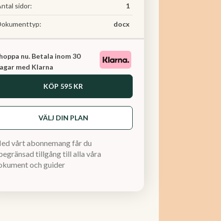
ntal sidor:
1
Dokumenttyp:
docx
hoppa nu. Betala inom 30
agar med Klarna
KÖP
595 KR
VÄLJ DIN PLAN
ed vårt abonnemang får du
egränsad tillgång till alla våra
okument och guider