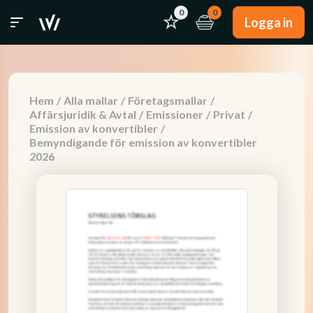
0
0
Logga in
Hem
/
Alla mallar
/
Företagsmallar
/
Affärsjuridik & Avtal
/
Emissioner
/
Privat
/
Emission av konvertibler
/
Bemyndigande för emission av konvertibler
2026