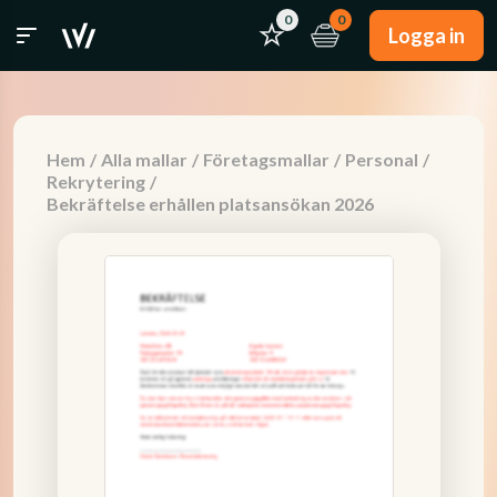
0
0
Logga in
Hem
/
Alla mallar
/
Företagsmallar
/
Personal
/
Rekrytering
/
Bekräftelse erhållen platsansökan 2026