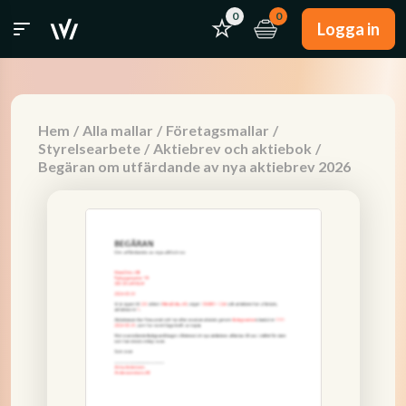
0
0
Logga in
Hem
/
Alla mallar
/
Företagsmallar
/
Styrelsearbete
/
Aktiebrev och aktiebok
/
Begäran om utfärdande av nya aktiebrev 2026