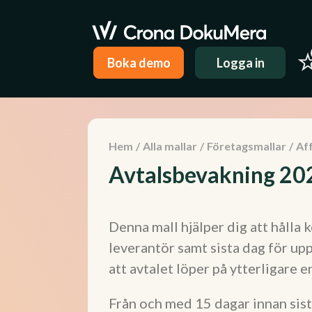
Boka demo
Logga in
Hem
/
Alla mallar
/
Företagsmallar
/
Aff
Avtalsbevakning 20
Denna mall hjälper dig att hålla k
leverantör samt sista dag för upp
att avtalet löper på ytterligare e
Från och med 15 dagar innan sist