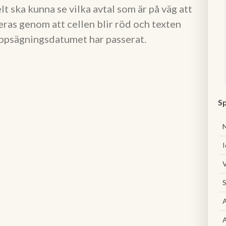
t ska kunna se vilka avtal som är på väg att
ras genom att cellen blir röd och texten
 uppsägningsdatumet har passerat.
Sp
I
V
S
A
A