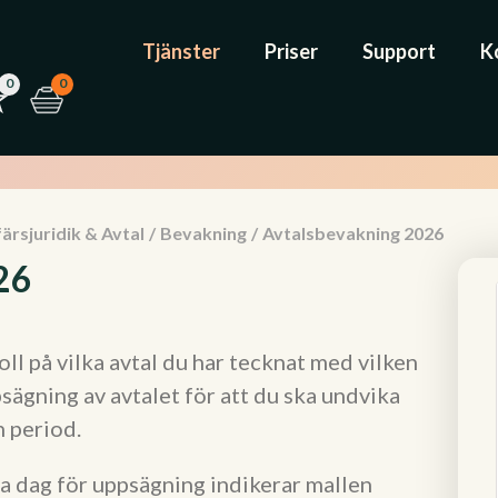
Tjänster
Priser
Support
K
0
0
ärsjuridik & Avtal
/
Bevakning
/
Avtalsbevakning 2026
26
oll på vilka avtal du har tecknat med vilken
sägning av avtalet för att du ska undvika
n period.
a dag för uppsägning indikerar mallen