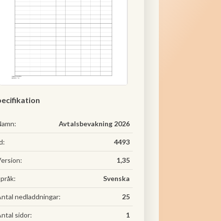
ecifikation
Namn:
Avtalsbevakning 2026
d:
4493
ersion:
1,35
pråk:
Svenska
ntal nedladdningar:
25
ntal sidor:
1