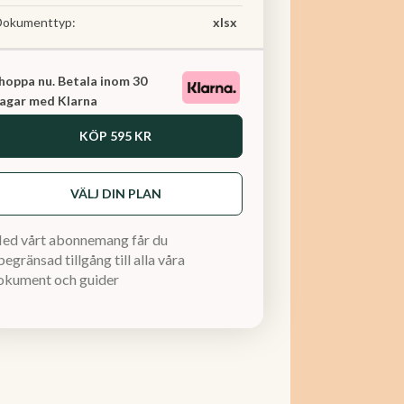
Dokumenttyp:
xlsx
hoppa nu. Betala inom 30
agar med Klarna
KÖP
595 KR
VÄLJ DIN PLAN
ed vårt abonnemang får du
egränsad tillgång till alla våra
okument och guider