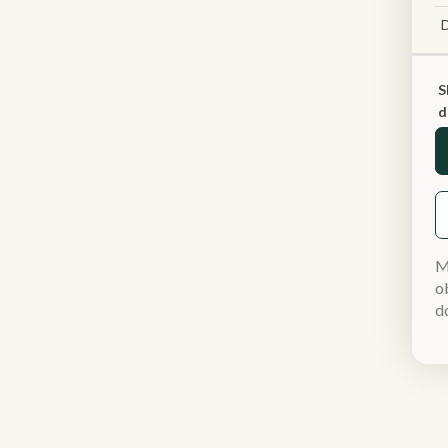
S
d
M
ob
d