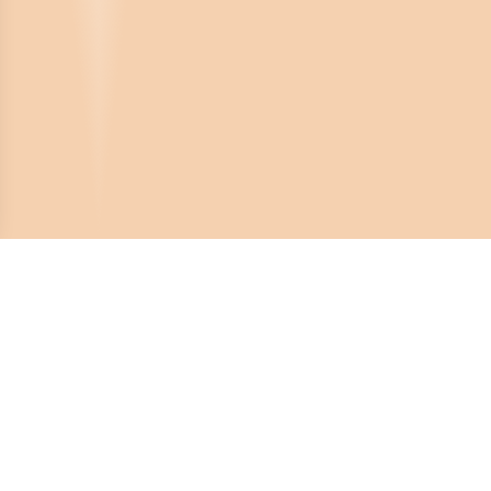
Crona Software AB
Huvudkontor:
Solnavägen 4
113 65 Stockholm,
Sverige