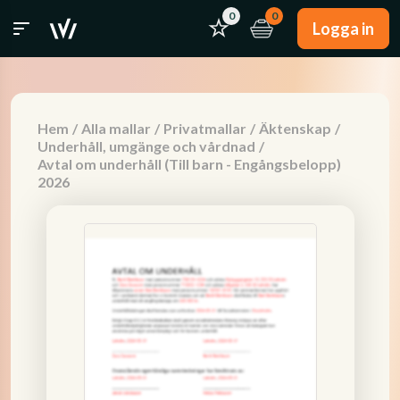
0
0
Logga in
Hem
/
Alla mallar
/
Privatmallar
/
Äktenskap
/
Underhåll, umgänge och vårdnad
/
Avtal om underhåll (Till barn - Engångsbelopp)
2026