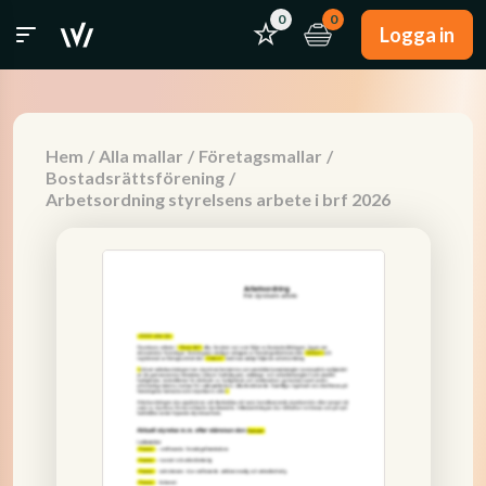
0
0
Logga in
Hem
/
Alla mallar
/
Företagsmallar
/
Bostadsrättsförening
/
Arbetsordning styrelsens arbete i brf 2026