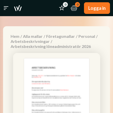
0
0
Logga in
Hem
/
Alla mallar
/
Företagsmallar
/
Personal
/
Arbetsbeskrivningar
/
Arbetsbeskrivning löneadministratör 2026