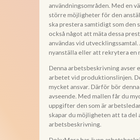
användningsområden. Med en väl
större möjligheter för den anställ
ska prestera samtidigt som den s
också något att mäta dessa pres
användas vid utvecklingssamtal. 
nyanställa eller att rekrytera en n
Denna arbetsbeskrivning avser en
arbetet vid produktionslinjen. D
mycket ansvar. Därför bör denna t
avseende. Med mallen får du myck
uppgifter den som är arbetsledare
skapar du möjligheten att ta del
arbetsbeskrivning.
DokuMera har även arbetsbeskriv