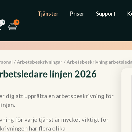
Tjänster
Priser
Support
K
0
0
rsonal
/
Arbetsbeskrivningar
/
Arbetsbeskrivning arbetsledar
rbetsledare linjen 2026
r dig att upprätta en arbetsbeskrivning för
injen.
ning för varje tjänst är mycket viktigt för
rivningen har flera olika