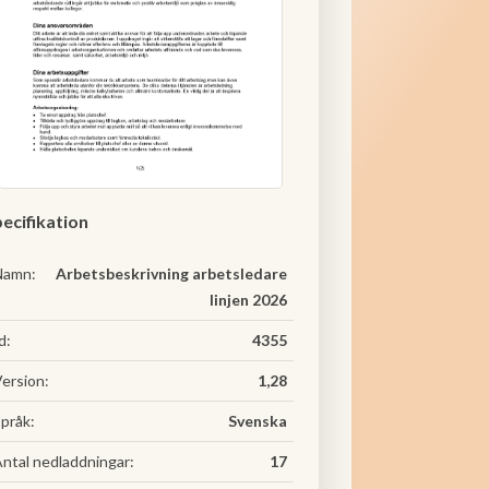
ecifikation
Namn:
Arbetsbeskrivning arbetsledare
linjen 2026
d:
4355
ersion:
1,28
pråk:
Svenska
ntal nedladdningar:
17