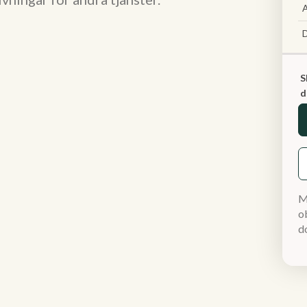
A
S
d
M
ob
d