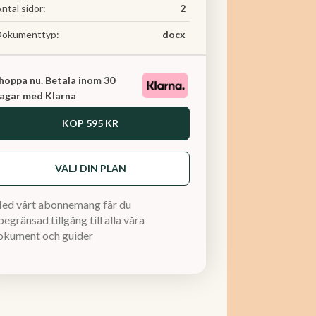
ntal sidor:
2
Dokumenttyp:
docx
hoppa nu. Betala inom 30
agar med Klarna
KÖP
595 KR
VÄLJ DIN PLAN
ed vårt abonnemang får du
egränsad tillgång till alla våra
okument och guider