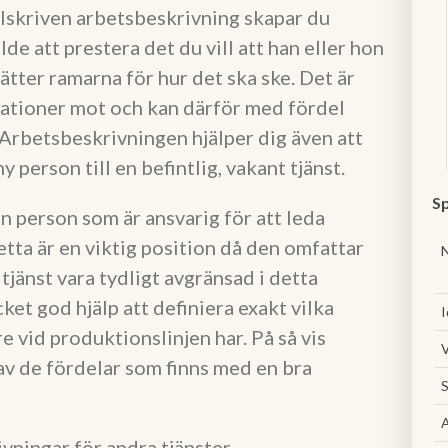
skriven arbetsbeskrivning skapar du
de att prestera det du vill att han eller hon
ätter ramarna för hur det ska ske. Det är
tationer mot och kan därför med fördel
Arbetsbeskrivningen hjälper dig även att
y person till en befintlig, vakant tjänst.
Sp
 person som är ansvarig för att leda
etta är en viktig position då den omfattar
jänst vara tydligt avgränsad i detta
et god hjälp att definiera exakt vilka
I
 vid produktionslinjen har. På så vis
V
 av de fördelar som finns med en bra
S
A
ningar för andra tjänster.