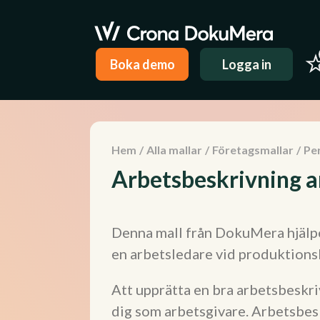
Boka demo
Logga in
Hem
/
Alla mallar
/
Företagsmallar
/
Pe
Arbetsbeskrivning a
Denna mall från DokuMera hjälpe
en arbetsledare vid produktionsl
Att upprätta en bra arbetsbeskriv
dig som arbetsgivare. Arbetsbesk