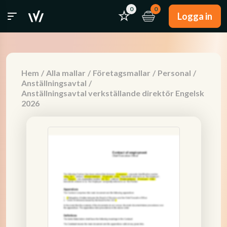
0
0
Logga in
Hem
/
Alla mallar
/
Företagsmallar
/
Personal
/
Anställningsavtal
/
Anställningsavtal verkställande direktör Engelsk
2026