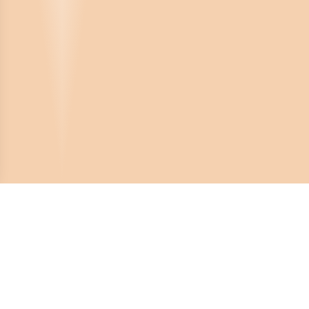
Crona Software AB
Huvudkontor:
Solnavägen 4