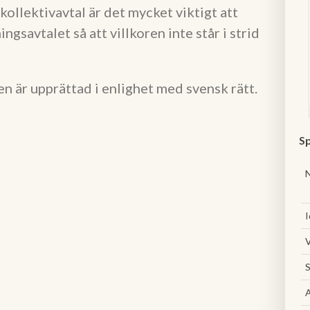
kollektivavtal är det mycket viktigt att
ngsavtalet så att villkoren inte står i strid
en är upprättad i enlighet med svensk rätt.
Sp
I
V
S
A