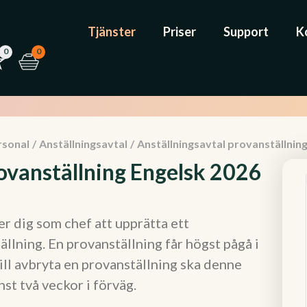
Tjänster
Priser
Support
K
0
0
rsonal
/
Anställningsavtal
/
Anställningsavtal provanställnin
rovanställning Engelsk 2026
r dig som chef att upprätta ett
ällning. En provanställning får högst pågå i
ll avbryta en provanställning ska denne
st två veckor i förväg.