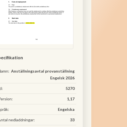
ecifikation
Namn:
Anställningsavtal provanställning
Engelsk 2026
d:
5270
ersion:
1,17
pråk:
Engelska
ntal nedladdningar:
33