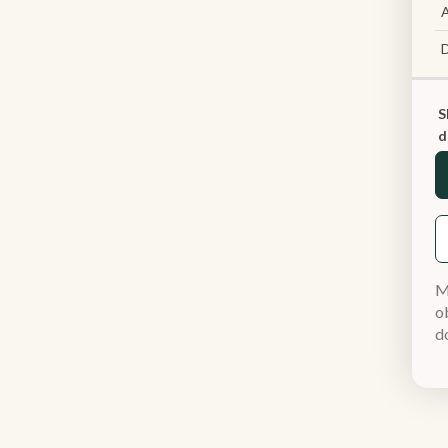
A
S
d
M
ob
d