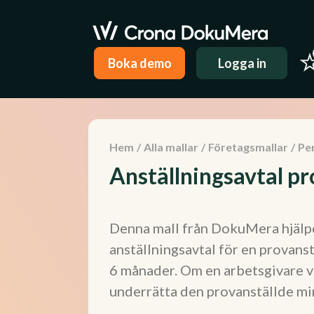
Boka demo
Logga in
Hem
/
Alla mallar
/
Företagsmallar
/
Pe
Anställningsavtal p
Denna mall från DokuMera hjälpe
anställningsavtal för en provanst
6 månader. Om en arbetsgivare vi
underrätta den provanställde min