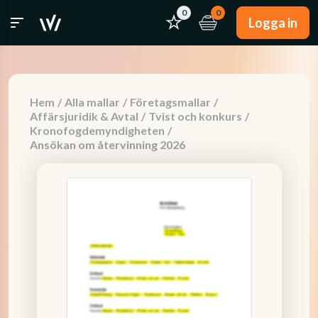
0
0
Logga in
Hem
/
Alla mallar
/
Företagsmallar
/
Affärsjuridik & Avtal
/
Tvist och konkurs
/
Kronofogdemyndigheten
/
Ansökan om återvinning 2026