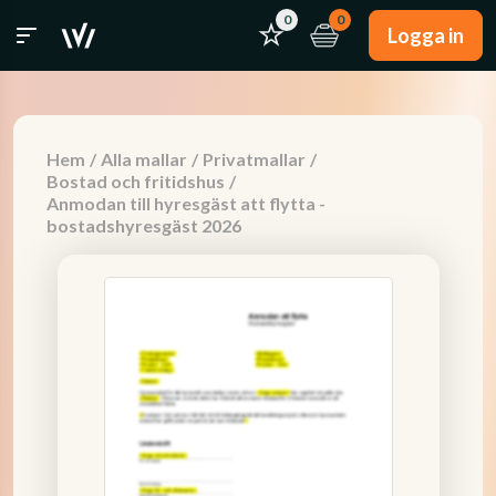
0
0
Logga in
Hem
/
Alla mallar
/
Privatmallar
/
Bostad och fritidshus
/
Anmodan till hyresgäst att flytta -
bostadshyresgäst 2026