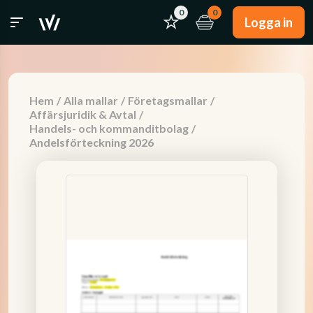
0
0
Logga in
Hem
/
Alla mallar
/
Företagsmallar
/
Affärsjuridik & Avtal
/
Handels- och kommanditbolag
/
Andelsförteckning 2026