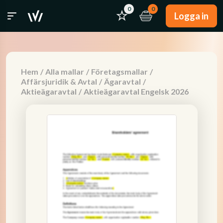
0
0
Logga in
Hem
/
Alla mallar
/
Företagsmallar
/
Affärsjuridik & Avtal
/
Ägaravtal
/
Aktieägaravtal
/
Aktieägaravtal Engelsk 2026