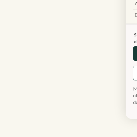
A
S
d
M
ob
d