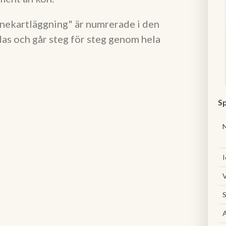
ekartläggning" är numrerade i den
as och går steg för steg genom hela
Sp
I
V
S
A