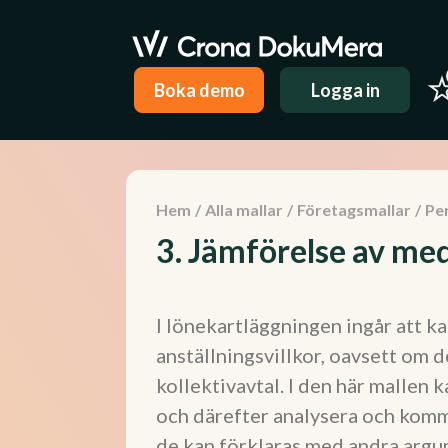
Boka demo
Logga in
Hem
/
Alla mallar
/
Företagsmallar
/
Pe
3. Jämförelse av me
I lönekartläggningen ingår att k
anställningsvillkor, oavsett om d
kollektivavtal. I den här mallen
och därefter analysera och komm
de kan förklaras med andra argu