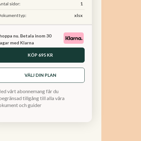
ntal sidor:
1
Dokumenttyp:
xlsx
hoppa nu. Betala inom 30
agar med Klarna
KÖP
695 KR
VÄLJ DIN PLAN
ed vårt abonnemang får du
egränsad tillgång till alla våra
okument och guider