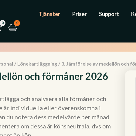
Tjänster
Priser
Support
K
0
0
rsonal
/
Lönekartläggning
/
3. Jämförelse av medellön och f
dellön och förmåner 2026
artlägga och analysera alla förmåner och
e är individuella eller överenskomna i
 kan du notera dess medelvärde per månad
entera om dessa är könsneutrala, dvs om
ment än kön.