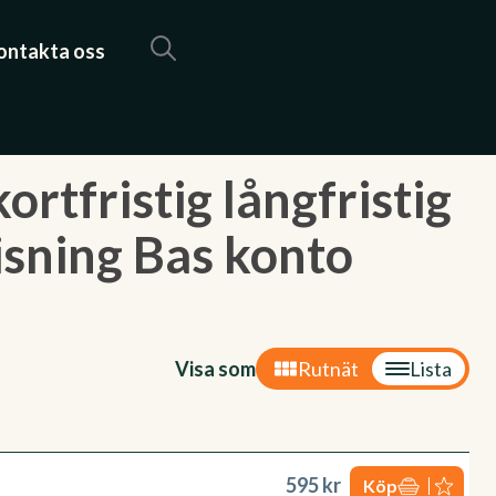
ontakta oss
rtfristig långfristig
isning Bas konto
Visa som
Rutnät
Lista
595 kr
Köp