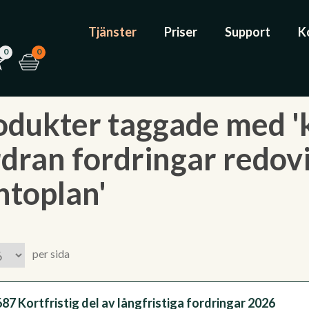
Tjänster
Priser
Support
K
0
0
odukter taggade med 'ko
rdran fordringar redov
ntoplan'
per sida
87 Kortfristig del av långfristiga fordringar 2026