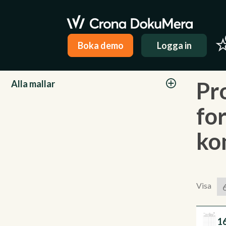
Boka demo
Logga in
Kategorier
Pr
Alla mallar
fo
ko
Visa
16